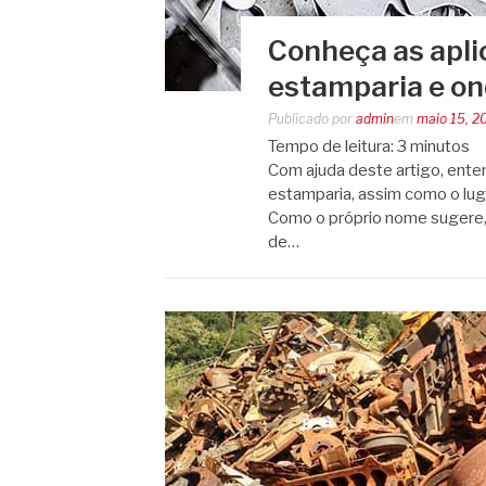
Conheça as apli
estamparia e on
Publicado por
admin
em
maio 15, 2
Tempo de leitura:
3
minutos
Com ajuda deste artigo, enten
estamparia, assim como o lugar
Como o próprio nome sugere,
de…