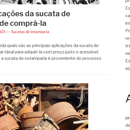
pr
Es
cações da sucata de
ca
de comprá-la
im
Po
023
em
Sucatas de estamparia
re
da quais são as principais aplicações da sucata de
tr
 ideal para adquiri-la com preço justo e acessível.
ne
 a sucata de estamparia é proveniente do processo
Es
as
ja
d