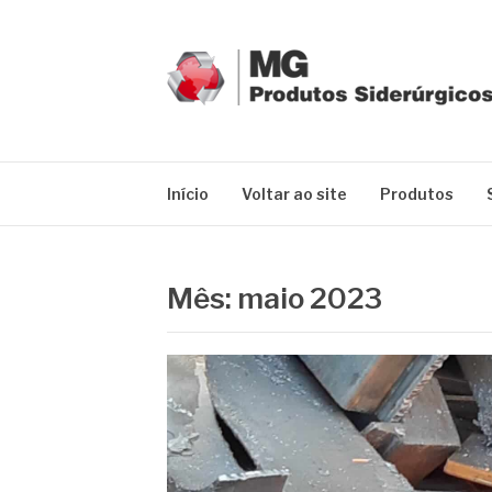
Pular
para
o
conteúdo
MG GRUPO
Blog MG Grupo
Início
Voltar ao site
Produtos
Mês:
maio 2023