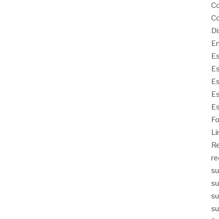
Co
Co
Di
Em
Es
Es
Es
Es
Es
Fo
Li
Re
re
su
su
su
su