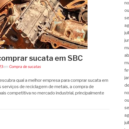
n
ou
s
a
ju
ju
m
ab
comprar sucata em SBC
m
23
em
Compra de sucatas
fe
ja
escubra qual a melhor empresa para comprar sucata em
d
 serviços de reciclagem de metais, a compra de
n
ais competitiva no mercado industrial, principalmente
ou
s
a
ju