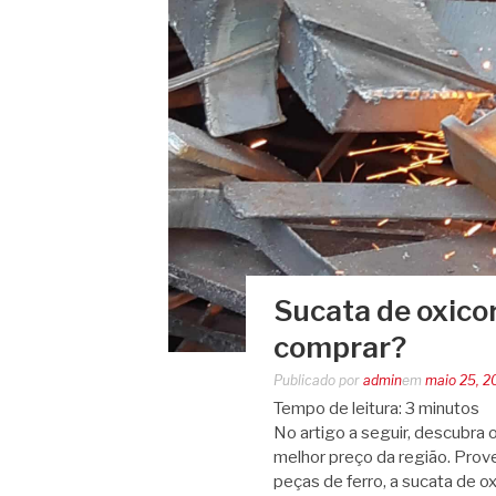
Sucata de oxico
comprar?
Publicado por
admin
em
maio 25, 2
Tempo de leitura:
3
minutos
No artigo a seguir, descubra
melhor preço da região. Prov
peças de ferro, a sucata de o