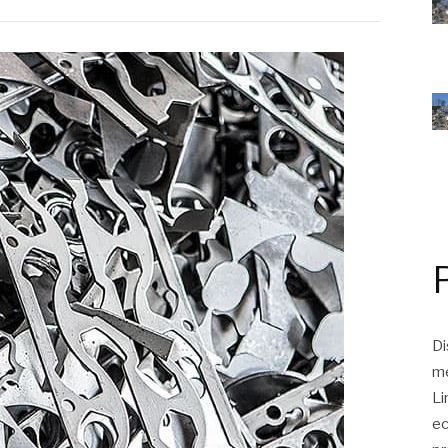
Di
me
Li
ec