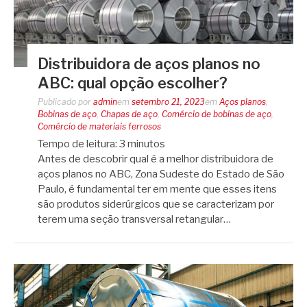
Distribuidora de aços planos no
ABC: qual opção escolher?
Publicado por
admin
em
setembro 21, 2023
em
Aços planos
,
Bobinas de aço
,
Chapas de aço
,
Comércio de bobinas de aço
,
Comércio de materiais ferrosos
Tempo de leitura:
3
minutos
Antes de descobrir qual é a melhor distribuidora de
aços planos no ABC, Zona Sudeste do Estado de São
Paulo, é fundamental ter em mente que esses itens
são produtos siderúrgicos que se caracterizam por
terem uma seção transversal retangular…