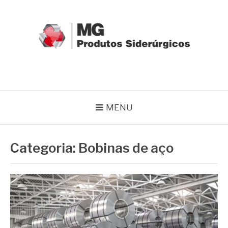
Pular
para
o
conteúdo
MG GRUPO
Blog MG Grupo
MENU
Categoria:
Bobinas de aço