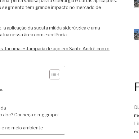
ria-prima valiosa para a siderurgia e outras aplicações.
e, o segmento tem grande impacto no mercado de
, a aplicação da sucata miúda siderúrgica e uma
atua nessa área com excelência.
ntratar uma estamparia de aço em Santo André com o
a:
Di
úda
o abc? Conheça o mg grupo!
me
Li
ia e no meio ambiente
ec