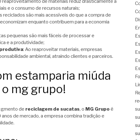
O reaproveitamento de materiais reduz drasticamente a
Co
iais e o consumo de recursos naturais;
Co
s reciclados são mais acessíveis do que a compra de
Di
 economizam enquanto contribuem para a economia
Em
tas pequenas são mais fáceis de processar e
Es
ica e a produtividade;
Es
 produtiva
: Ao reaproveitar materiais, empresas
Es
nsabilidade ambiental, atraindo clientes e parceiros.
Es
Es
om estamparia miúda
Fo
Li
 o mg grupo!
Re
re
 segmento de
reciclagem de sucatas
, o
MG Grupo
é
su
0 anos de mercado, a empresa combina tradição e
su
lidade.
su
su