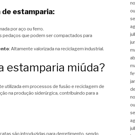
n
a de estamparia:
ou
s
a
mada por aço ou ferro.
ju
s pedaços que podem ser compactados para
ju
ento
: Altamente valorizada na reciclagem industrial.
m
ab
 a estamparia miúda?
m
fe
ja
 utilizada em processos de fusão e reciclagem de
d
ção na produção siderúrgica, contribuindo para a
n
ou
s
a
ju
catas são introduzidas para derretimento, sendo