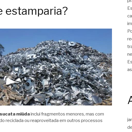
pr
e estamparia?
Es
ca
im
Po
re
tr
ne
Es
as
sucata miúda
inclui fragmentos menores, mas com
ja
do reciclada ou reaproveitada em outros processos
d