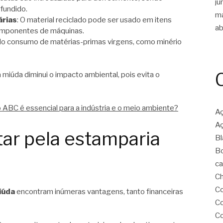
ju
fundido.
m
árias
: O material reciclado pode ser usado em itens
ab
omponentes de máquinas.
do consumo de matérias-primas virgens, como minério
a miúda diminui o impacto ambiental, pois evita o
o ABC é essencial para a indústria e o meio ambiente?
Aç
Aç
tar pela estamparia
Bl
Bo
ca
Ch
Co
iúda
encontram inúmeras vantagens, tanto financeiras
Co
Co