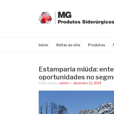
Pular
para
o
conteúdo
MG GRUPO
Blog MG Grupo
Início
Voltar ao site
Produtos
Estamparia miúda: ente
oportunidades no segm
Publicado por
admin
em
dezembro 12, 2024