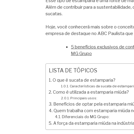
Esse tipo de estamparia é uma fonte de maté
Além de contribuir para a sustentabilidad
sucatas.
Hoje, você conhecerá mais sobre o conceito
empresa de destaque no ABC Paulista que 
5 benefícios exclusivos de co
MG Grupo
LISTA DE TÓPICOS
O que é sucata de estamparia?
Características da sucata de estampari
Como é utilizada a estamparia miúda?
Principais usos:
Benefícios de optar pela estamparia mi
Quem trabalha com estamparia miúda n
Diferenciais do MG Grupo:
A força da estamparia miúda na indústr