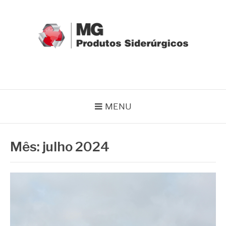
Pular
para
o
conteúdo
MG GRUPO
Blog MG Grupo
MENU
Mês:
julho 2024