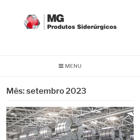
Pular
para
o
conteúdo
MG GRUPO
Blog MG Grupo
MENU
Mês:
setembro 2023