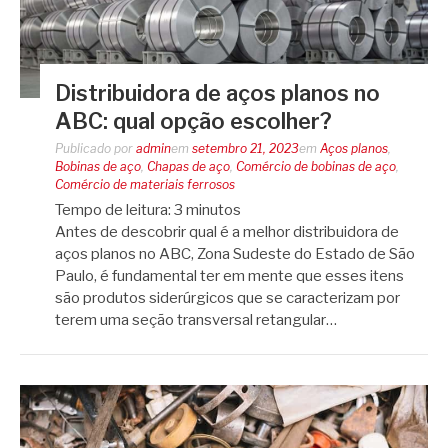
Distribuidora de aços planos no
ABC: qual opção escolher?
Publicado por
admin
em
setembro 21, 2023
em
Aços planos
,
Bobinas de aço
,
Chapas de aço
,
Comércio de bobinas de aço
,
Comércio de materiais ferrosos
Tempo de leitura:
3
minutos
Antes de descobrir qual é a melhor distribuidora de
aços planos no ABC, Zona Sudeste do Estado de São
Paulo, é fundamental ter em mente que esses itens
são produtos siderúrgicos que se caracterizam por
terem uma seção transversal retangular…