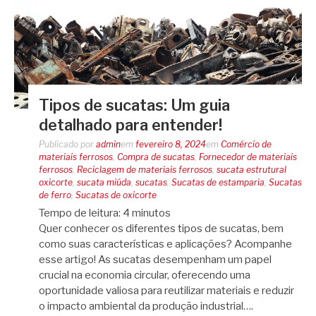
Tipos de sucatas: Um guia
detalhado para entender!
Publicado por
admin
em
fevereiro 8, 2024
em
Comércio de
materiais ferrosos
,
Compra de sucatas
,
Fornecedor de materiais
ferrosos
,
Reciclagem de materiais ferrosos
,
sucata estrutural
oxicorte
,
sucata miúda
,
sucatas
,
Sucatas de estamparia
,
Sucatas
de ferro
,
Sucatas de oxicorte
Tempo de leitura:
4
minutos
Quer conhecer os diferentes tipos de sucatas, bem
como suas características e aplicações? Acompanhe
esse artigo! As sucatas desempenham um papel
crucial na economia circular, oferecendo uma
oportunidade valiosa para reutilizar materiais e reduzir
o impacto ambiental da produção industrial….