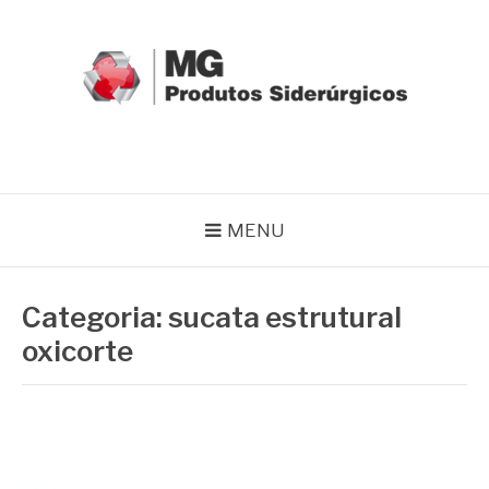
Pular
para
o
conteúdo
MG GRUPO
Blog MG Grupo
MENU
Categoria:
sucata estrutural
oxicorte