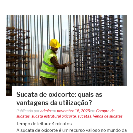
Sucata de oxicorte: quais as
vantagens da utilização?
Publicado por
admin
em
novembro 16, 2023
em
Compra de
sucatas
,
sucata estrutural oxicorte
,
sucatas
,
Venda de sucatas
Tempo de leitura:
4
minutos
A sucata de oxicorte é um recurso valioso no mundo da