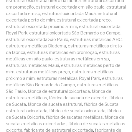
estrutural oxicortada direto da fabrica
,
estrutural oxicortada
em promoção
,
estrutural oxicortada em são paulo
,
estrutural
oxicortada em sp
,
estrutural oxicortada Mauá
,
estrutural
oxicortada perto de mim
,
estrutural oxicortada preço
,
estrutural oxicortada próximo a mim
,
estrutural oxicortada
Royal Park
,
estrutural oxicortada São Bernardo do Campo
,
estrutural oxicortada São Paulo
,
estruturas metálicas ABC
,
estruturas metálicas Diadema
,
estruturas metálicas direto
da fabrica
,
estruturas metálicas em promoção
,
estruturas
metálicas em são paulo
,
estruturas metálicas em sp
,
estruturas metálicas Mauá
,
estruturas metálicas perto de
mim
,
estruturas metálicas preço
,
estruturas metálicas
próximo a mim
,
estruturas metálicas Royal Park
,
estruturas
metálicas São Bernardo do Campo
,
estruturas metálicas
São Paulo
,
fábrica de estrutural oxicortada
,
fábrica de
estruturas metálicas
,
fábrica de sucada de oxicorte
,
fábrica
de Sucata
,
fábrica de sucata estrutural
,
fábrica de Sucata
estrutural oxicortada
,
fábrica de sucata oxicortada
,
fábrica
de Sucata Oxicorte
,
fábrica de sucatas metálicas
,
fábrica de
sucatas metalicas oxicortadas
,
fábrica de sucatas metalicas
oxicorte
,
fabricante de estrutural oxicortada
,
fabricante de