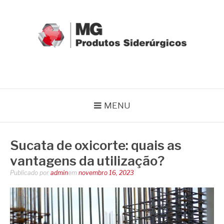
Pular
para
o
conteúdo
MG GRUPO
Blog MG Grupo
MENU
Sucata de oxicorte: quais as
vantagens da utilização?
Publicado por
admin
em
novembro 16, 2023