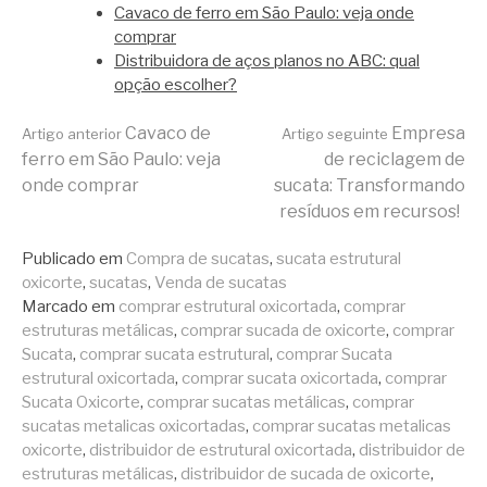
Cavaco de ferro em São Paulo: veja onde
comprar
Distribuidora de aços planos no ABC: qual
opção escolher?
Continue
Cavaco de
Empresa
Artigo anterior
Artigo seguinte
ferro em São Paulo: veja
de reciclagem de
onde comprar
sucata: Transformando
lendo
resíduos em recursos!
Publicado em
Compra de sucatas
,
sucata estrutural
oxicorte
,
sucatas
,
Venda de sucatas
Marcado em
comprar estrutural oxicortada
,
comprar
estruturas metálicas
,
comprar sucada de oxicorte
,
comprar
Sucata
,
comprar sucata estrutural
,
comprar Sucata
estrutural oxicortada
,
comprar sucata oxicortada
,
comprar
Sucata Oxicorte
,
comprar sucatas metálicas
,
comprar
sucatas metalicas oxicortadas
,
comprar sucatas metalicas
oxicorte
,
distribuidor de estrutural oxicortada
,
distribuidor de
estruturas metálicas
,
distribuidor de sucada de oxicorte
,