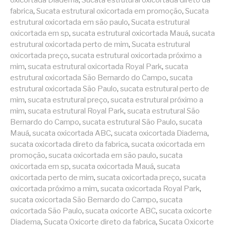
oxicortada Diadema
,
Sucata estrutural oxicortada direto da
fabrica
,
Sucata estrutural oxicortada em promoção
,
Sucata
estrutural oxicortada em são paulo
,
Sucata estrutural
oxicortada em sp
,
sucata estrutural oxicortada Mauá
,
sucata
estrutural oxicortada perto de mim
,
Sucata estrutural
oxicortada preço
,
sucata estrutural oxicortada próximo a
mim
,
sucata estrutural oxicortada Royal Park
,
sucata
estrutural oxicortada São Bernardo do Campo
,
sucata
estrutural oxicortada São Paulo
,
sucata estrutural perto de
mim
,
sucata estrutural preço
,
sucata estrutural próximo a
mim
,
sucata estrutural Royal Park
,
sucata estrutural São
Bernardo do Campo
,
sucata estrutural São Paulo
,
sucata
Mauá
,
sucata oxicortada ABC
,
sucata oxicortada Diadema
,
sucata oxicortada direto da fabrica
,
sucata oxicortada em
promoção
,
sucata oxicortada em são paulo
,
sucata
oxicortada em sp
,
sucata oxicortada Mauá
,
sucata
oxicortada perto de mim
,
sucata oxicortada preço
,
sucata
oxicortada próximo a mim
,
sucata oxicortada Royal Park
,
sucata oxicortada São Bernardo do Campo
,
sucata
oxicortada São Paulo
,
sucata oxicorte ABC
,
sucata oxicorte
Diadema
,
Sucata Oxicorte direto da fabrica
,
Sucata Oxicorte