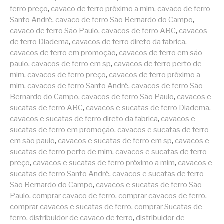
ferro preço
,
cavaco de ferro próximo a mim
,
cavaco de ferro
Santo André
,
cavaco de ferro São Bernardo do Campo
,
cavaco de ferro São Paulo
,
cavacos de ferro ABC
,
cavacos
de ferro Diadema
,
cavacos de ferro direto da fabrica
,
cavacos de ferro em promoção
,
cavacos de ferro em são
paulo
,
cavacos de ferro em sp
,
cavacos de ferro perto de
mim
,
cavacos de ferro preço
,
cavacos de ferro próximo a
mim
,
cavacos de ferro Santo André
,
cavacos de ferro São
Bernardo do Campo
,
cavacos de ferro São Paulo
,
cavacos e
sucatas de ferro ABC
,
cavacos e sucatas de ferro Diadema
,
cavacos e sucatas de ferro direto da fabrica
,
cavacos e
sucatas de ferro em promoção
,
cavacos e sucatas de ferro
em são paulo
,
cavacos e sucatas de ferro em sp
,
cavacos e
sucatas de ferro perto de mim
,
cavacos e sucatas de ferro
preço
,
cavacos e sucatas de ferro próximo a mim
,
cavacos e
sucatas de ferro Santo André
,
cavacos e sucatas de ferro
São Bernardo do Campo
,
cavacos e sucatas de ferro São
Paulo
,
comprar cavaco de ferro
,
comprar cavacos de ferro
,
comprar cavacos e sucatas de ferro
,
comprar Sucatas de
ferro
,
distribuidor de cavaco de ferro
,
distribuidor de