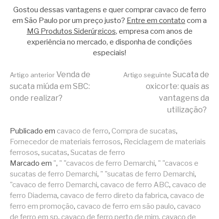
Gostou dessas vantagens e quer comprar cavaco de ferro
em São Paulo por um preço justo?
Entre em contato
com a
MG Produtos Siderúrgicos
, empresa com anos de
experiência no mercado, e disponha de condições
especiais!
Continue
Venda de
Sucata de
Artigo anterior
Artigo seguinte
sucata miúda em SBC:
oxicorte: quais as
onde realizar?
vantagens da
lendo
utilização?
Publicado em
cavaco de ferro
,
Compra de sucatas
,
Fornecedor de materiais ferrosos
,
Reciclagem de materiais
ferrosos
,
sucatas
,
Sucatas de ferro
Marcado em
"
,
" "cavacos de ferro Demarchi
,
" "cavacos e
sucatas de ferro Demarchi
,
" "sucatas de ferro Demarchi
,
"cavaco de ferro Demarchi
,
cavaco de ferro ABC
,
cavaco de
ferro Diadema
,
cavaco de ferro direto da fabrica
,
cavaco de
ferro em promoção
,
cavaco de ferro em são paulo
,
cavaco
de ferro em sp
,
cavaco de ferro perto de mim
,
cavaco de