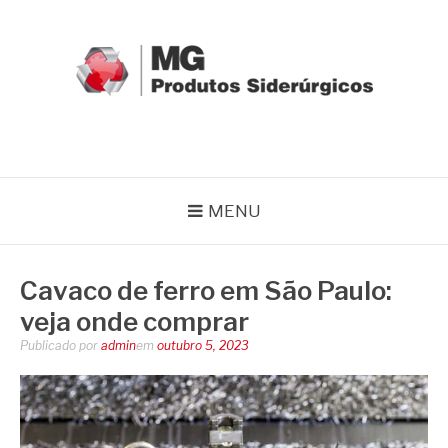
Pular
para
o
conteúdo
MG GRUPO
Blog MG Grupo
MENU
Cavaco de ferro em São Paulo:
veja onde comprar
Publicado por
admin
em
outubro 5, 2023