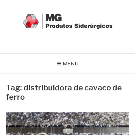
Pular
para
o
conteúdo
MG GRUPO
Blog MG Grupo
MENU
Tag:
distribuidora de cavaco de
ferro