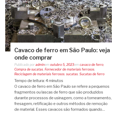
Cavaco de ferro em São Paulo: veja
onde comprar
Publicado por
admin
em
outubro 5, 2023
em
cavaco de ferro
,
Compra de sucatas
,
Fornecedor de materiais ferrosos
,
Reciclagem de materiais ferrosos
,
sucatas
,
Sucatas de ferro
Tempo de leitura:
4
minutos
O cavaco de ferro em São Paulo se refere a pequenos
fragmentos ou lascas de ferro que são produzidos
durante processos de usinagem, como a torneamento,
fresagem, retificação e outros métodos de remoção
de material. Esses cavacos são formados quando…