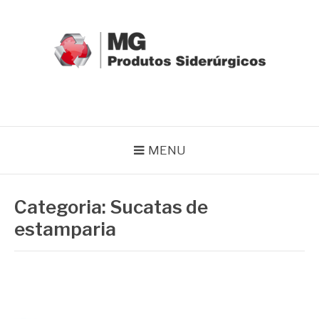
Pular
para
o
conteúdo
MG GRUPO
Blog MG Grupo
MENU
Categoria:
Sucatas de
estamparia