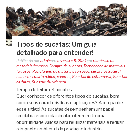
Tipos de sucatas: Um guia
detalhado para entender!
Publicado por
admin
em
fevereiro 8, 2024
em
Comércio de
materiais ferrosos
,
Compra de sucatas
,
Fornecedor de materiais
ferrosos
,
Reciclagem de materiais ferrosos
,
sucata estrutural
oxicorte
,
sucata miúda
,
sucatas
,
Sucatas de estamparia
,
Sucatas
de ferro
,
Sucatas de oxicorte
Tempo de leitura:
4
minutos
Quer conhecer os diferentes tipos de sucatas, bem
como suas características e aplicações? Acompanhe
esse artigo! As sucatas desempenham um papel
crucial na economia circular, oferecendo uma
oportunidade valiosa para reutilizar materiais e reduzir
o impacto ambiental da produção industrial….