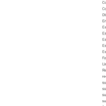
Co
Co
Di
Em
Es
Es
Es
Es
Es
Fo
Li
Re
re
su
su
su
su