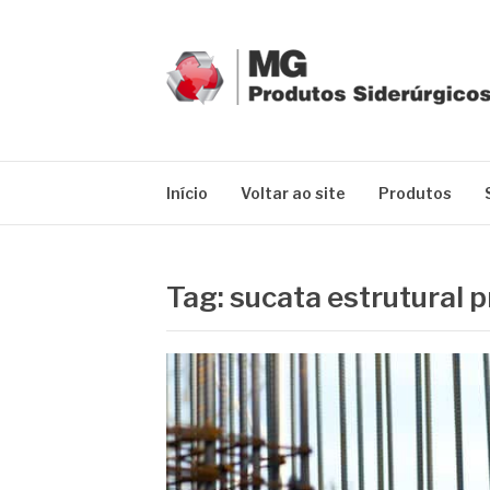
Pular
para
o
conteúdo
MG GRUPO
Blog MG Grupo
Início
Voltar ao site
Produtos
Tag:
sucata estrutural 