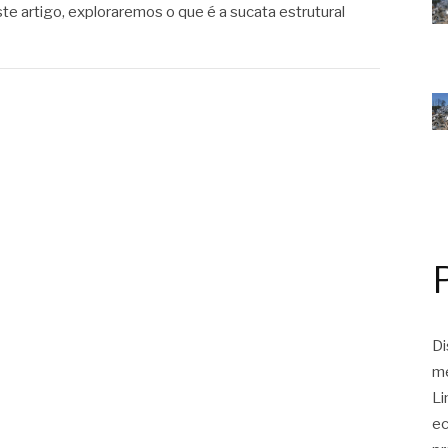
ste artigo, exploraremos o que é a sucata estrutural
Di
me
Li
ec