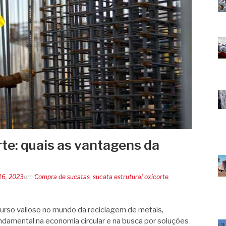
rte: quais as vantagens da
16, 2023
em
Compra de sucatas
,
sucata estrutural oxicorte
,
curso valioso no mundo da reciclagem de metais,
amental na economia circular e na busca por soluções