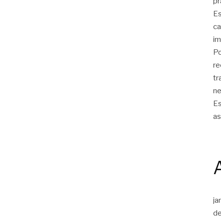
pr
Es
ca
im
Po
re
tr
ne
Es
as
ja
d