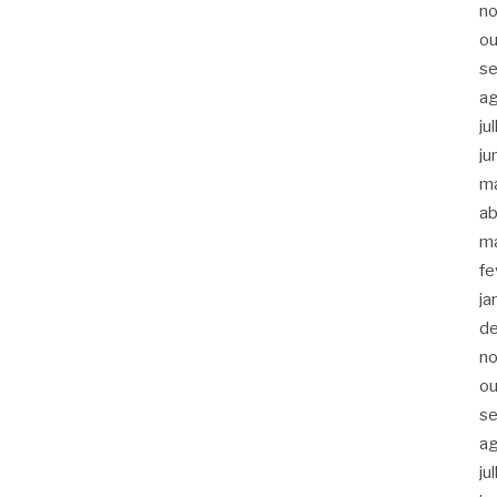
n
ou
s
a
ju
ju
m
ab
m
fe
ja
d
n
ou
s
a
ju