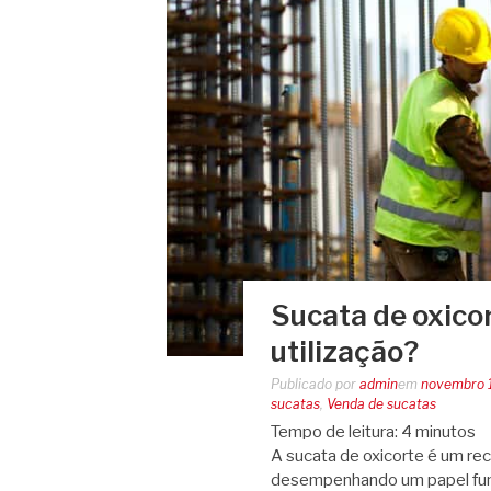
Sucata de oxico
utilização?
Publicado por
admin
em
novembro 
sucatas
,
Venda de sucatas
Tempo de leitura:
4
minutos
A sucata de oxicorte é um re
desempenhando um papel fund