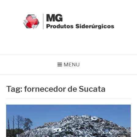
Pular
para
o
conteúdo
MG GRUPO
Blog MG Grupo
MENU
Tag:
fornecedor de Sucata