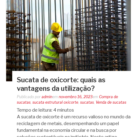
Sucata de oxicorte: quais as
vantagens da utilização?
Publicado por
admin
em
novembro 16, 2023
em
Compra de
sucatas
,
sucata estrutural oxicorte
,
sucatas
,
Venda de sucatas
Tempo de leitura:
4
minutos
A sucata de oxicorte é um recurso valioso no mundo da
reciclagem de metais, desempenhando um papel
fundamental na economia circular e na busca por