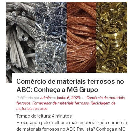
Comércio de materiais ferrosos no
ABC: Conheça a MG Grupo
Publicado por
admin
em
junho 6, 2023
em
Comércio de materiais
ferrosos
,
Fornecedor de materiais ferrosos
,
Reciclagem de
materiais ferrosos
Tempo de leitura:
4
minutos
Procurando pelo melhor e mais especializado comércio
de materiais ferrosos no ABC Paulista? Conheça a MG