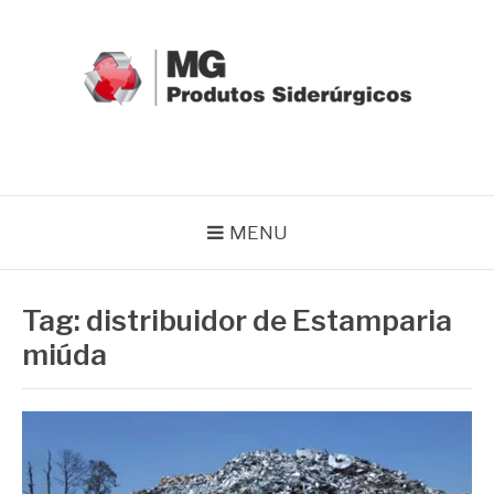
Pular
para
o
conteúdo
MG GRUPO
Blog MG Grupo
MENU
Tag:
distribuidor de Estamparia
miúda