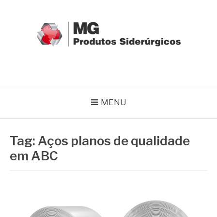
Pular
para
o
conteúdo
MG GRUPO
Blog MG Grupo
MENU
Tag:
Aços planos de qualidade
em ABC