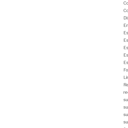
Co
Co
Di
Em
Es
Es
Es
Es
Es
Fo
Li
Re
re
su
su
su
su