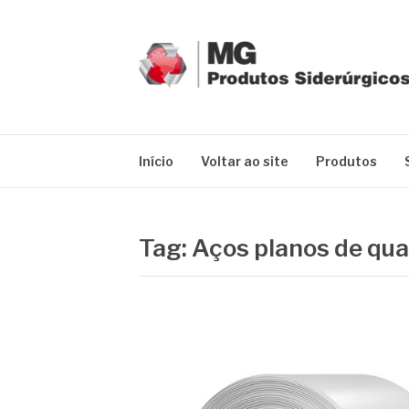
Pular
para
o
conteúdo
MG GRUPO
Blog MG Grupo
Início
Voltar ao site
Produtos
Tag:
Aços planos de qua