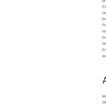
pr
Es
ca
im
Po
re
tr
ne
Es
as
ja
d