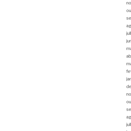
n
ou
s
a
ju
ju
m
ab
m
fe
ja
d
n
ou
s
a
ju