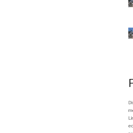
Di
me
Li
ec