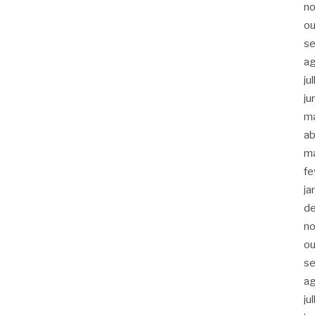
n
ou
s
a
ju
ju
m
ab
m
fe
ja
d
n
ou
s
a
ju