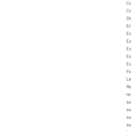
Co
Co
Di
Em
Es
Es
Es
Es
Es
Fo
Li
Re
re
su
su
su
su