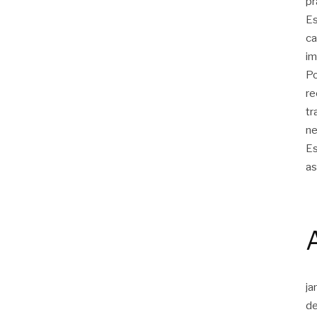
pr
Es
ca
im
Po
re
tr
ne
Es
as
ja
d