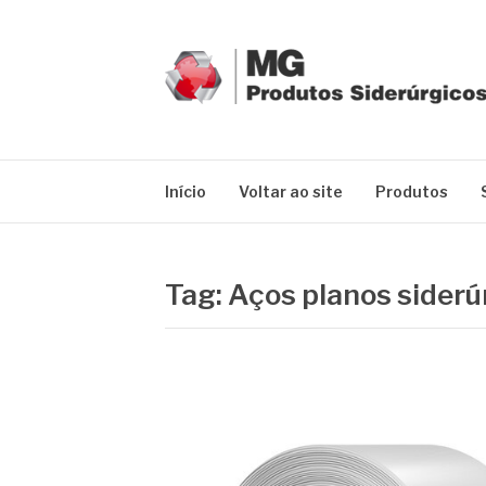
Pular
para
o
conteúdo
MG GRUPO
Blog MG Grupo
Início
Voltar ao site
Produtos
Tag:
Aços planos sider