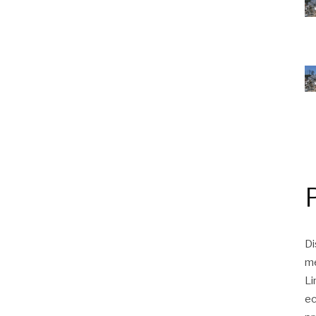
Di
me
Li
ec