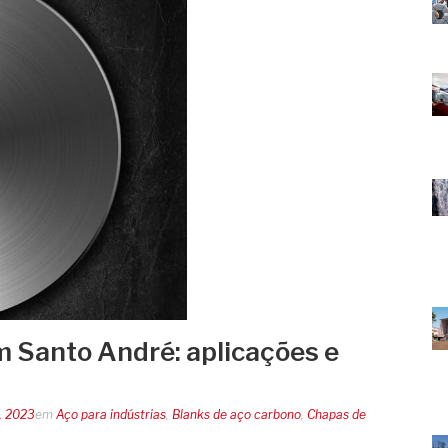
m Santo André: aplicações e
, 2023
em
Aço para indústrias
,
Blanks de aço carbono
,
Chapas de