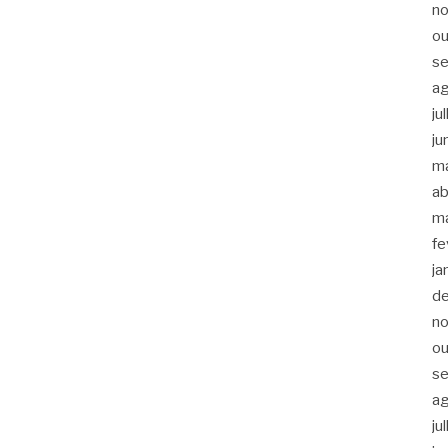
n
ou
s
a
ju
ju
m
ab
m
fe
ja
d
n
ou
s
a
ju