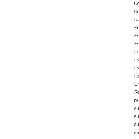
Co
Co
Di
Em
Es
Es
Es
Es
Es
Fo
Li
Re
re
su
su
su
su