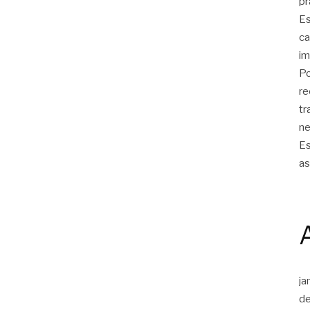
pr
Es
ca
im
Po
re
tr
ne
Es
as
ja
d