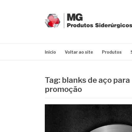
Pular
para
o
conteúdo
MG GRUPO
Blog MG Grupo
Início
Voltar ao site
Produtos
Tag:
blanks de aço para
promoção