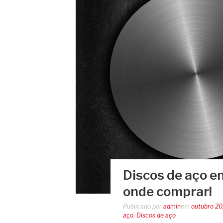
Discos de aço e
onde comprar!
Publicado por
admin
em
outubro 20
aço
,
Discos de aço