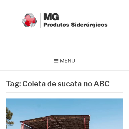
Pular
para
o
conteúdo
MG GRUPO
Blog MG Grupo
MENU
Tag:
Coleta de sucata no ABC