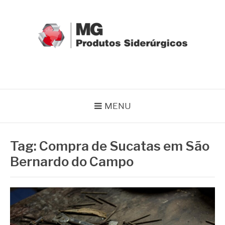
Pular
para
o
conteúdo
MG GRUPO
Blog MG Grupo
MENU
Tag:
Compra de Sucatas em São
Bernardo do Campo