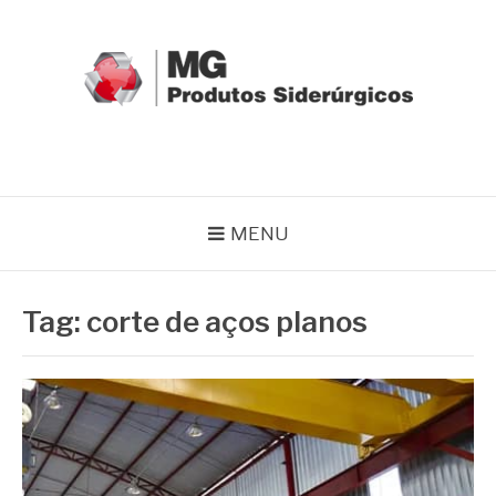
Pular
para
o
conteúdo
MG GRUPO
Blog MG Grupo
MENU
Tag:
corte de aços planos