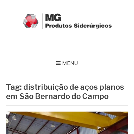
Pular
para
o
conteúdo
MG GRUPO
Blog MG Grupo
MENU
Tag:
distribuição de aços planos
em São Bernardo do Campo