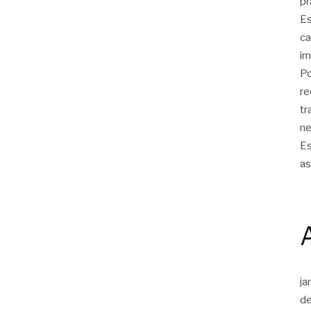
pr
Es
ca
im
Po
re
tr
ne
Es
as
ja
d