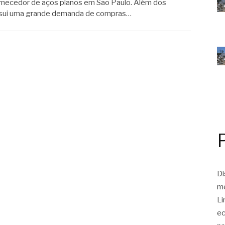
fornecedor de aços planos em São Paulo. Além dos
ossui uma grande demanda de compras…
Di
me
Li
ec