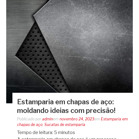
Estamparia em chapas de aço:
moldando ideias com precisão!
Publicado por
admin
em
novembro 24, 2023
em
Estamparia em
chapas de aço
,
Sucatas de estamparia
Tempo de leitura:
5
minutos