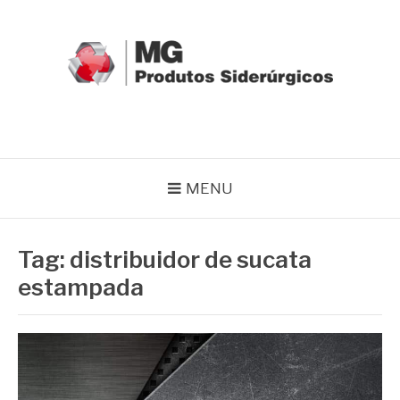
Pular
para
o
conteúdo
MG GRUPO
Blog MG Grupo
MENU
Tag:
distribuidor de sucata
estampada