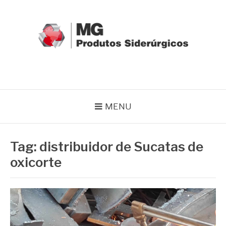
Pular
para
o
conteúdo
MG GRUPO
Blog MG Grupo
MENU
Tag:
distribuidor de Sucatas de
oxicorte