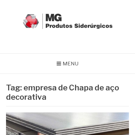
Pular
para
o
conteúdo
MG GRUPO
Blog MG Grupo
MENU
Tag:
empresa de Chapa de aço
decorativa