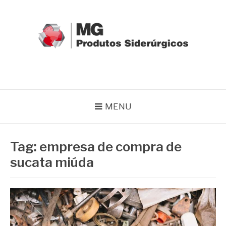
Pular
para
o
conteúdo
MG GRUPO
Blog MG Grupo
MENU
Tag:
empresa de compra de
sucata miúda