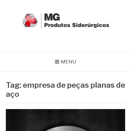
Pular
para
o
conteúdo
MG GRUPO
Blog MG Grupo
MENU
Tag:
empresa de peças planas de
aço