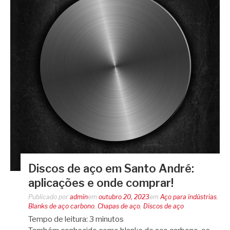
Discos de aço em Santo André:
aplicações e onde comprar!
Publicado por
admin
em
outubro 20, 2023
em
Aço para indústrias
,
Blanks de aço carbono
,
Chapas de aço
,
Discos de aço
Tempo de leitura:
3
minutos