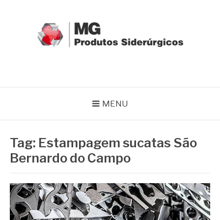
Pular
para
o
conteúdo
MG GRUPO
Blog MG Grupo
MENU
Tag:
Estampagem sucatas São
Bernardo do Campo