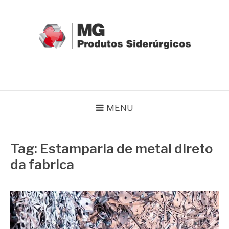
Pular
para
o
conteúdo
MG GRUPO
Blog MG Grupo
MENU
Tag:
Estamparia de metal direto
da fabrica