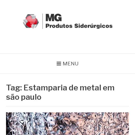
Pular
para
o
conteúdo
MG GRUPO
Blog MG Grupo
MENU
Tag:
Estamparia de metal em
são paulo