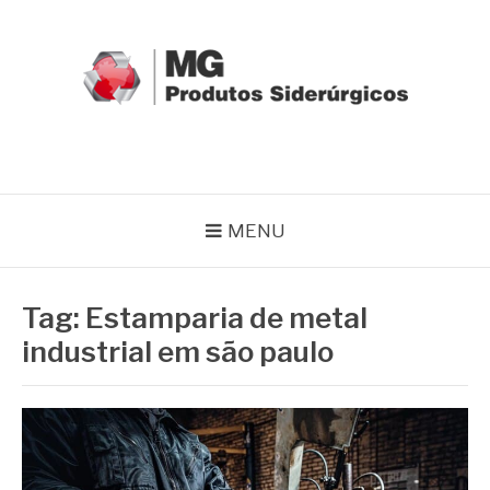
Pular
para
o
conteúdo
MG GRUPO
Blog MG Grupo
MENU
Tag:
Estamparia de metal
industrial em são paulo