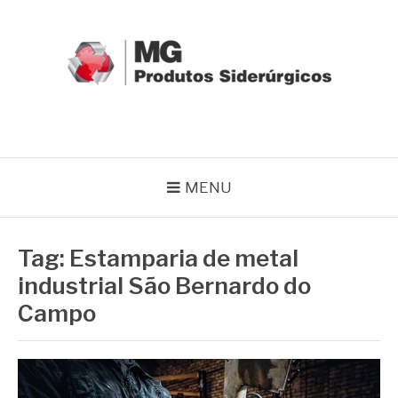
Pular
para
o
conteúdo
MG GRUPO
Blog MG Grupo
MENU
Tag:
Estamparia de metal
industrial São Bernardo do
Campo