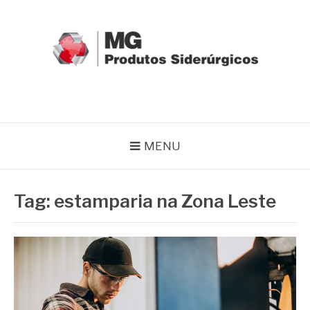
Pular
para
o
conteúdo
MG GRUPO
Blog MG Grupo
MENU
Tag:
estamparia na Zona Leste