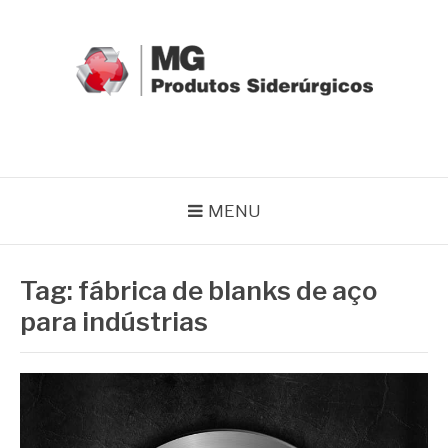
Pular
para
o
conteúdo
MG GRUPO
Blog MG Grupo
MENU
Tag:
fábrica de blanks de aço
para indústrias