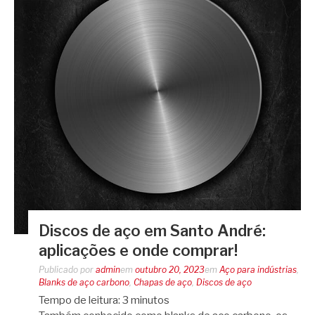
Discos de aço em Santo André:
aplicações e onde comprar!
Publicado por
admin
em
outubro 20, 2023
em
Aço para indústrias
,
Blanks de aço carbono
,
Chapas de aço
,
Discos de aço
Tempo de leitura:
3
minutos