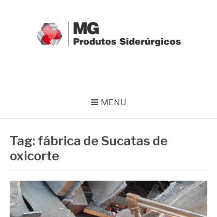
Pular
para
o
conteúdo
MG GRUPO
Blog MG Grupo
MENU
Tag:
fábrica de Sucatas de
oxicorte