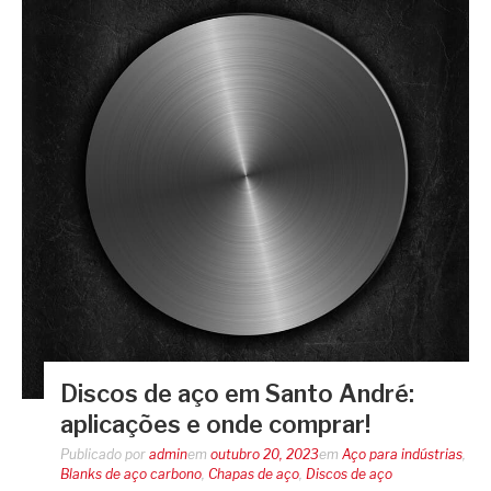
Discos de aço em Santo André:
aplicações e onde comprar!
Publicado por
admin
em
outubro 20, 2023
em
Aço para indústrias
,
Blanks de aço carbono
,
Chapas de aço
,
Discos de aço