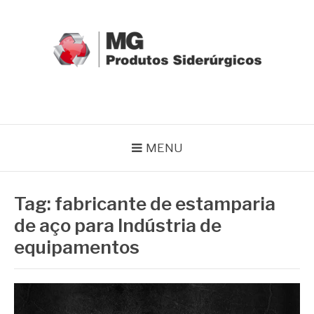
Pular
para
o
conteúdo
MG GRUPO
Blog MG Grupo
MENU
Tag:
fabricante de estamparia
de aço para Indústria de
equipamentos