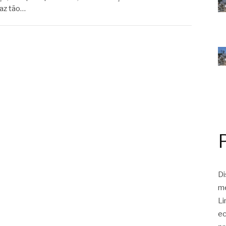
faz tão…
Di
me
Li
ec