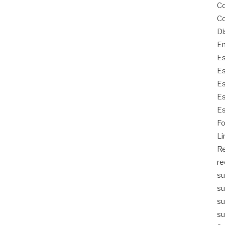
Co
Co
Di
Em
Es
Es
Es
Es
Es
Fo
Li
Re
re
su
su
su
su