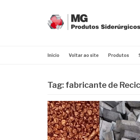
Pular
para
o
conteúdo
MG GRUPO
Blog MG Grupo
Início
Voltar ao site
Produtos
Tag:
fabricante de Reci