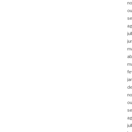
n
ou
s
a
ju
ju
m
ab
m
fe
ja
d
n
ou
s
a
ju