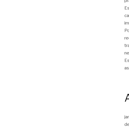
pr
Es
ca
im
Po
re
tr
ne
Es
as
ja
d