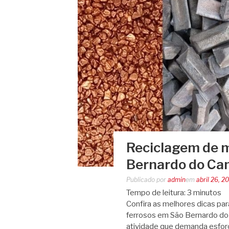
Reciclagem de m
Bernardo do Ca
Publicado por
admin
em
abril 26, 2
Tempo de leitura:
3
minutos
Confira as melhores dicas pa
ferrosos em São Bernardo do
atividade que demanda esforç