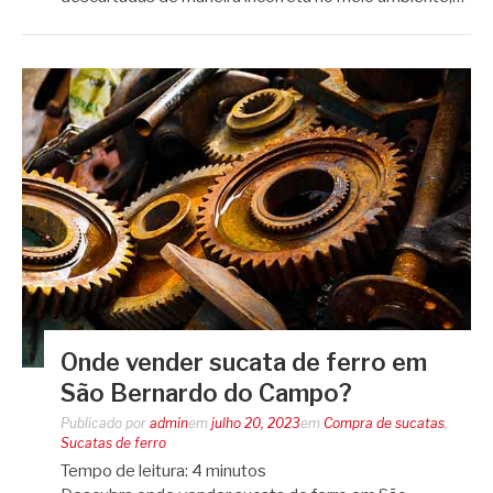
Onde vender sucata de ferro em
São Bernardo do Campo?
Publicado por
admin
em
julho 20, 2023
em
Compra de sucatas
,
Sucatas de ferro
Tempo de leitura:
4
minutos