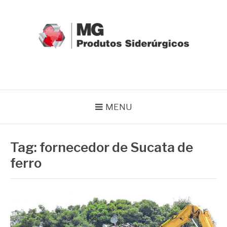
Pular
para
o
conteúdo
MG GRUPO
Blog MG Grupo
MENU
Tag:
fornecedor de Sucata de
ferro