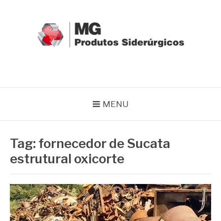
Pular
para
o
conteúdo
MG GRUPO
Blog MG Grupo
MENU
Tag:
fornecedor de Sucata
estrutural oxicorte