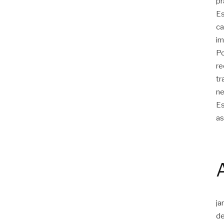
pr
Es
ca
im
Po
re
tr
ne
Es
as
ja
d