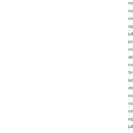
n
ou
s
a
ju
ju
m
ab
m
fe
ja
d
n
ou
s
a
ju