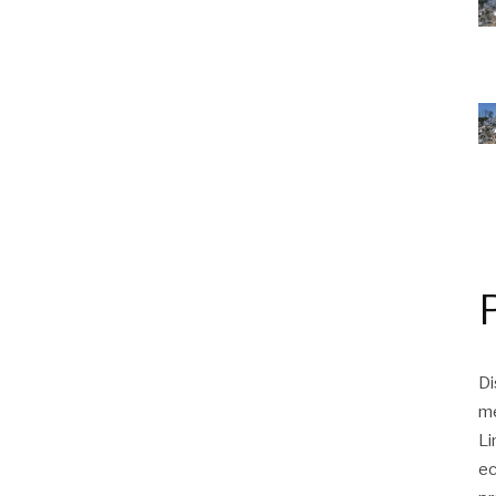
Di
me
Li
ec