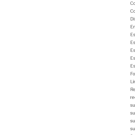
Co
Co
Di
Em
Es
Es
Es
Es
Es
Fo
Li
Re
re
su
su
su
su