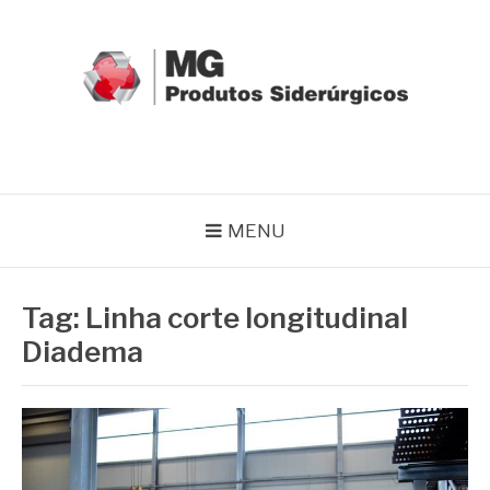
Pular
para
o
conteúdo
MG GRUPO
Blog MG Grupo
MENU
Tag:
Linha corte longitudinal
Diadema