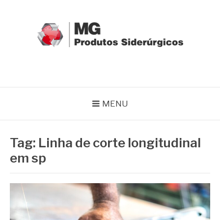
Pular
para
o
conteúdo
MG GRUPO
Blog MG Grupo
MENU
Tag:
Linha de corte longitudinal
em sp