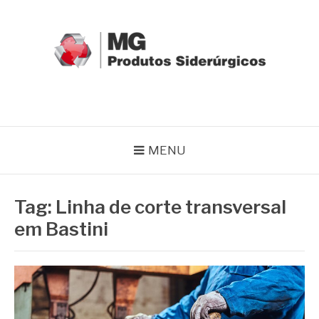
Pular
para
o
conteúdo
MG GRUPO
Blog MG Grupo
MENU
Tag:
Linha de corte transversal
em Bastini