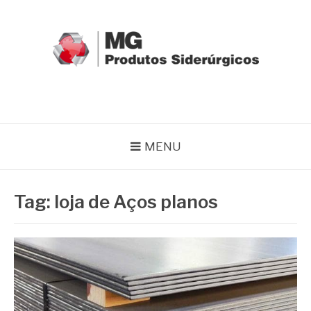
Pular
para
o
conteúdo
MG GRUPO
Blog MG Grupo
MENU
Tag:
loja de Aços planos