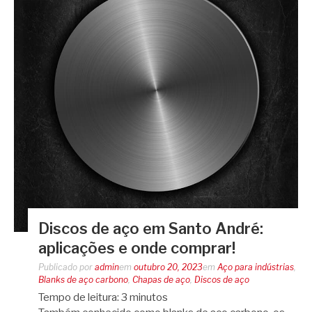
Discos de aço em Santo André:
aplicações e onde comprar!
Publicado por
admin
em
outubro 20, 2023
em
Aço para indústrias
,
Blanks de aço carbono
,
Chapas de aço
,
Discos de aço
Tempo de leitura:
3
minutos