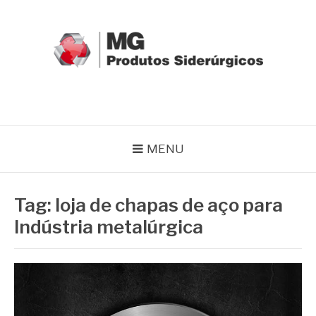
Pular
para
o
conteúdo
MG GRUPO
Blog MG Grupo
MENU
Tag:
loja de chapas de aço para
Indústria metalúrgica