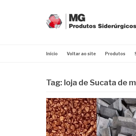
Pular
para
o
conteúdo
MG GRUPO
Blog MG Grupo
Início
Voltar ao site
Produtos
Tag:
loja de Sucata de m