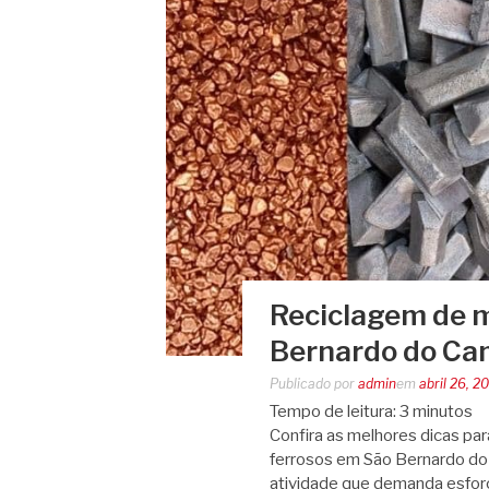
Reciclagem de m
Bernardo do Ca
Publicado por
admin
em
abril 26, 2
Tempo de leitura:
3
minutos
Confira as melhores dicas pa
ferrosos em São Bernardo do
atividade que demanda esforç