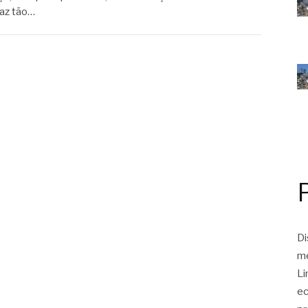
faz tão…
Di
me
Li
ec