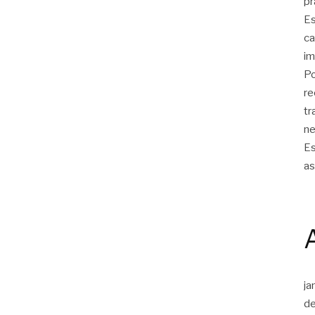
pr
Es
ca
im
Po
re
tr
ne
Es
as
ja
d