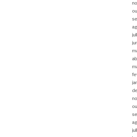
n
ou
s
a
ju
ju
m
ab
m
fe
ja
d
n
ou
s
a
ju