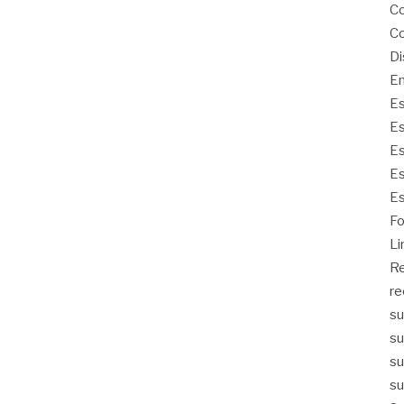
Co
Co
Di
Em
Es
Es
Es
Es
Es
Fo
Li
Re
re
su
su
su
su