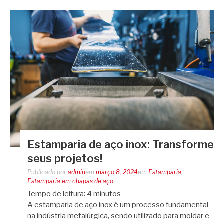
Estamparia de aço inox: Transforme
seus projetos!
Publicado por
admin
em
março 8, 2024
em
Estamparia
,
Estamparia em chapas de aço
Tempo de leitura:
4
minutos
A estamparia de aço inox é um processo fundamental
na indústria metalúrgica, sendo utilizado para moldar e