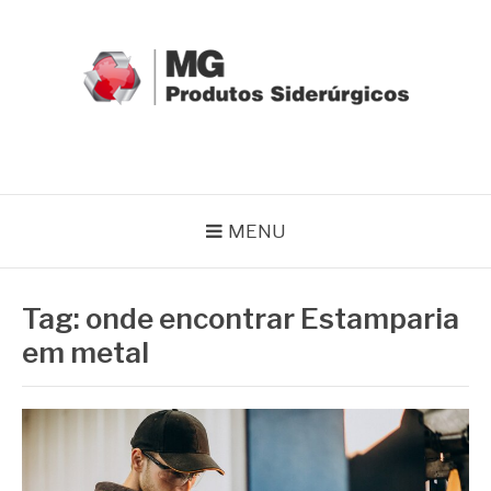
Pular
para
o
conteúdo
MG GRUPO
Blog MG Grupo
MENU
Tag:
onde encontrar Estamparia
em metal