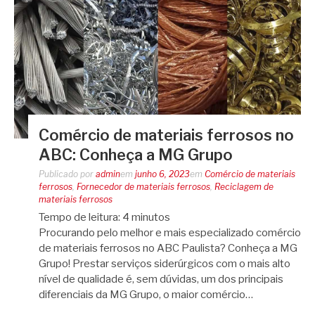
Comércio de materiais ferrosos no
ABC: Conheça a MG Grupo
Publicado por
admin
em
junho 6, 2023
em
Comércio de materiais
ferrosos
,
Fornecedor de materiais ferrosos
,
Reciclagem de
materiais ferrosos
Tempo de leitura:
4
minutos
Procurando pelo melhor e mais especializado comércio
de materiais ferrosos no ABC Paulista? Conheça a MG
Grupo! Prestar serviços siderúrgicos com o mais alto
nível de qualidade é, sem dúvidas, um dos principais
diferenciais da MG Grupo, o maior comércio…