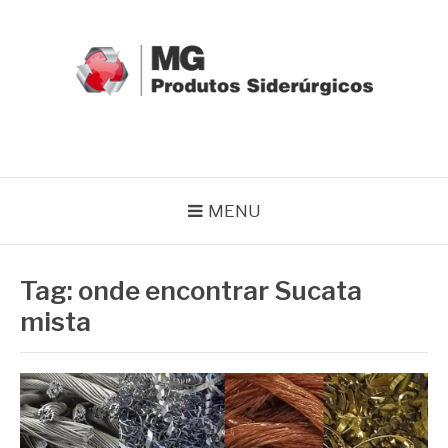
Pular
para
o
conteúdo
MG GRUPO
Blog MG Grupo
MENU
Tag:
onde encontrar Sucata
mista