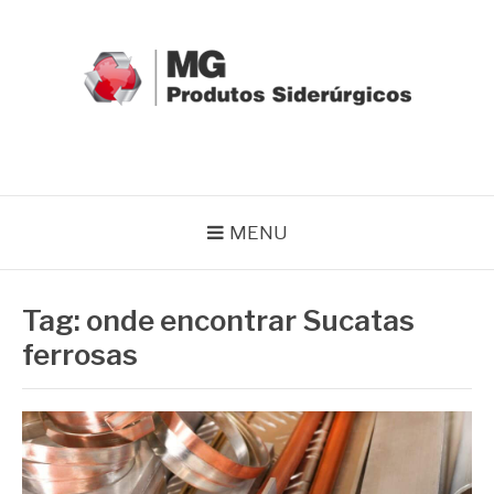
Pular
para
o
conteúdo
MG GRUPO
Blog MG Grupo
MENU
Tag:
onde encontrar Sucatas
ferrosas