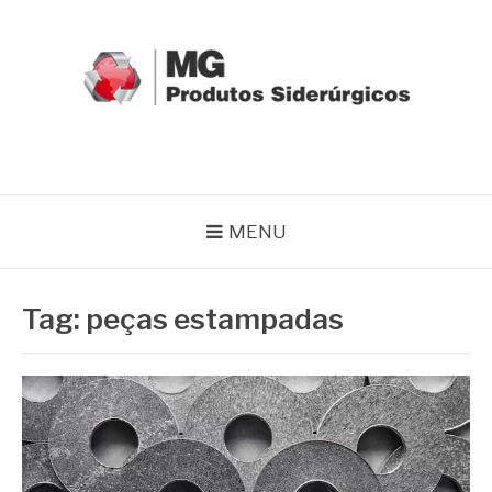
Pular
para
o
conteúdo
MG GRUPO
Blog MG Grupo
MENU
Tag:
peças estampadas